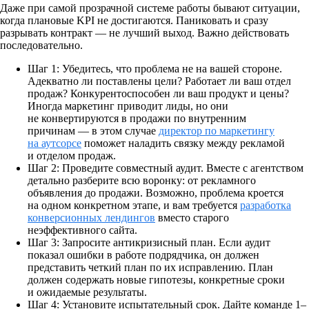
Даже при самой прозрачной системе работы бывают ситуации,
когда плановые KPI не достигаются. Паниковать и сразу
разрывать контракт — не лучший выход. Важно действовать
последовательно.
Шаг 1: Убедитесь, что проблема не на вашей стороне.
Адекватно ли поставлены цели? Работает ли ваш отдел
продаж? Конкурентоспособен ли ваш продукт и цены?
Иногда маркетинг приводит лиды, но они
не конвертируются в продажи по внутренним
причинам — в этом случае
директор по маркетингу
на аутсорсе
поможет наладить связку между рекламой
и отделом продаж.
Шаг 2: Проведите совместный аудит.
Вместе с агентством
детально разберите всю воронку: от рекламного
объявления до продажи. Возможно, проблема кроется
на одном конкретном этапе, и вам требуется
разработка
конверсионных лендингов
вместо старого
неэффективного сайта.
Шаг 3: Запросите антикризисный план.
Если аудит
показал ошибки в работе подрядчика, он должен
представить четкий план по их исправлению. План
должен содержать новые гипотезы, конкретные сроки
и ожидаемые результаты.
Шаг 4: Установите испытательный срок.
Дайте команде 1–