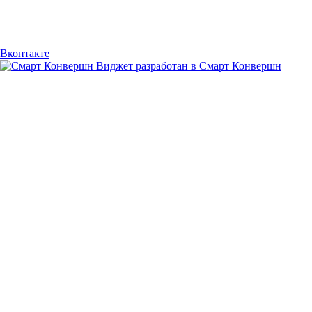
Вконтакте
Виджет разработан в Смарт Конвершн