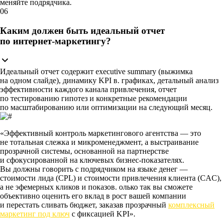
меняйте подрядчика.
06
Каким должен быть идеальный отчет
по интернет‑маркетингу?
Идеальный отчет содержит executive summary (выжимка
на одном слайде), динамику KPI в. графиках, детальный анализ
эффективности каждого канала привлечения, отчет
по тестированию гипотез и конкретные рекомендации
по масштабированию или оптимизации на следующий месяц.
«Эффективный контроль маркетингового агентства — это
не тотальная слежка и микроменеджмент, а выстраивание
прозрачной системы, основанной на партнерстве
и сфокусированной на ключевых бизнес‑показателях.
Вы должны говорить с подрядчиком на языке денег —
стоимости лида (CPL)
и
стоимости привлечения клиента (CAC)
,
а не эфемерных кликов и показов. олько так вы сможете
объективно оценить его вклад в рост вашей компании
и перестать сливать бюджет, заказав прозрачный
комплексный
маркетинг под ключ
с фиксацией KPI».