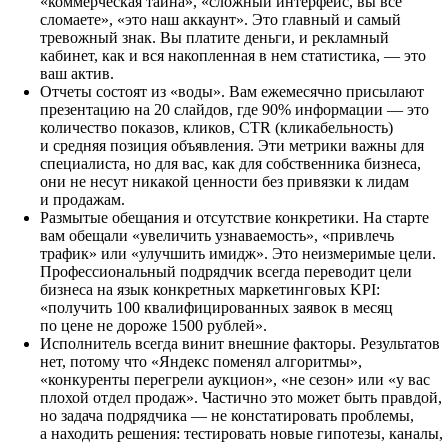
«коммерческая тайна», «сложный интерфейс, вы все
сломаете», «это наш аккаунт». Это главный и самый
тревожный знак. Вы платите деньги, и рекламный
кабинет, как и вся накопленная в нем статистика, — это
ваш актив.
Отчеты состоят из «воды».
Вам ежемесячно присылают
презентацию на 20 слайдов, где 90% информации — это
количество показов, кликов, CTR (кликабельность)
и средняя позиция объявления. Эти метрики важны для
специалиста, но для вас, как для собственника бизнеса,
они не несут никакой ценности без привязки к лидам
и продажам.
Размытые обещания и отсутствие конкретики.
На старте
вам обещали «увеличить узнаваемость», «привлечь
трафик» или «улучшить имидж». Это неизмеримые цели.
Профессиональный подрядчик всегда переводит цели
бизнеса на язык конкретных маркетинговых KPI:
«получить 100 квалифицированных заявок в месяц
по цене не дороже 1500 рублей».
Исполнитель всегда винит внешние факторы.
Результатов
нет, потому что «Яндекс поменял алгоритмы»,
«конкуренты перегрели аукцион», «не сезон» или «у вас
плохой отдел продаж». Частично это может быть правдой,
но задача подрядчика — не констатировать проблемы,
а находить решения: тестировать новые гипотезы, каналы,