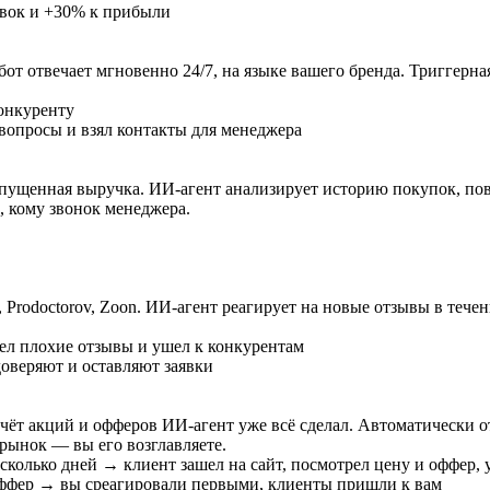
явок и +30% к прибыли
бот отвечает мгновенно 24/7, на языке вашего бренда.
Триггерная
конкуренту
е вопросы и взял контакты для менеджера
упущенная выручка.
ИИ-агент анализирует историю покупок, по
, кому звонок менеджера.
Prodoctorov, Zoon.
ИИ-агент реагирует на новые отзывы в тече
л плохие отзывы и ушел к конкурентам
оверяют и оставляют заявки
чёт акций и офферов
ИИ-агент уже всё сделал.
Автоматически о
рынок — вы его возглавляете.
колько дней → клиент зашел на сайт, посмотрел цену и оффер, 
ффер → вы среагировали первыми, клиенты пришли к вам