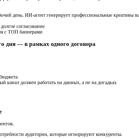
бочий день.
ИИ-агент генерирует профессиональные креативы в
 долгое согласование
дня с ТОП баннерами
го дня — в рамках одного договора
 бюджета
й канал должен работать на данных, а не на догадках
е
рентов.
потребности аудитории, которые игнорируют конкуренты.