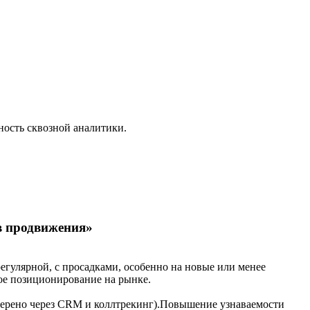
ность сквозной аналитики.
в продвижения»
З
егулярной, с просадками, особенно на новые или менее
Н
ое позиционирование на рынке.
п
Р
измерено через CRM и коллтрекинг).Повышение узнаваемости
Р