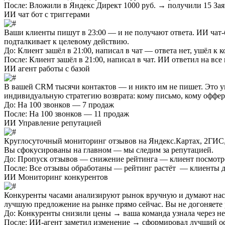
После:
Вложили в Яндекс Директ 1000 руб. → получили 15 За
ИИ чат бот с триггерами
Ваши клиенты пишут в 23:00 — и не получают ответа.
ИИ чат-
подталкивает к целевому действию.
До:
Клиент зашёл в 21:00, написал в чат — ответа нет, ушёл к 
После:
Клиент зашёл в 21:00, написал в чат. ИИ ответил на вс
ИИ агент работы с базой
В вашей CRM тысячи контактов — и никто им не пишет. Это 
индивидуальную стратегию возврата: кому письмо, кому оффер
До:
На 100 звонков — 7 продаж
После:
На 100 звонков — 11 продаж
ИИ Управление репутацией
Круглосуточный мониторинг отзывов на Яндекс.Картах, 2ГИС, 
Вы сфокусированы на главном — мы следим за репутацией.
До:
Пропуск отзывов — снижение рейтинга — клиент посмотре
После:
Все отзывы обработаны — рейтинг растёт — клиенты д
ИИ Мониторинг конкурентов
Конкуренты часами анализируют рынок вручную и думают нас
лучшую предложение на рынке прямо сейчас. Вы не догоняете 
До:
Конкуренты снизили цены → ваша команда узнала через нес
После:
ИИ-агент заметил изменение → сформировал лучший о