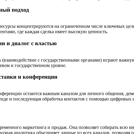
чный подход
 ресурсы концентрируются на
ограниченном числе ключевых цел
нтами, где каждая сделка имеет высокую ценность.
 и диалог с властью
tions (взаимодействие с государственными органами) играют важ
евом и государственном уровне.
ставки и конференции
онференции остаются важным каналом для
личного общения, дем
стенде и последующая обработка контактов с помощью цифровых 
временного маркетинга и продаж. Она позволяет
собирать всю и
озная аналитика объединяет данные из всех каналов, позволяя о