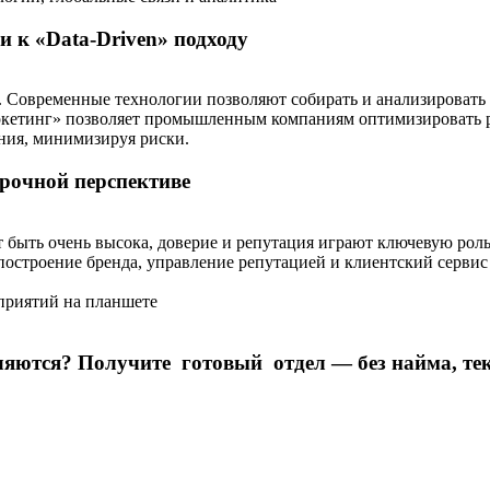
 к «Data-Driven» подходу
е. Современные технологии позволяют собирать и анализироват
ркетинг»
позволяет промышленным компаниям оптимизировать р
ния, минимизируя риски.
срочной перспективе
 быть очень высока, доверие и репутация играют ключевую рол
 построение бренда, управление репутацией и клиентский серви
вляются? Получите
готовый
отдел — без найма, те