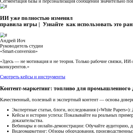
Сегментация базы и
персонализация сообщений
значительно по
ИИ уже полностью изменил
правила игры |
Узнайте
как использовать это ра
Андрей Иоч
Руководитель студии
«Smart-conversion»
«Здесь — не мотивация и не теория. Только рабочие связки, ИИ
конкурентов.»
Смотреть кейсы и инструменты
Контент-маркетинг: топливо для промышленного 
Качественный, полезный и экспертный контент — основа довери
Экспертные статьи, блоги, исследования («White Papers»):
Д
Кейсы и истории успеха:
Показывайте на реальных пример
доказательства.
Вебинары и онлайн-демонстрации:
Обучайте аудиторию, д
Видеомаркетинг:
Обзоры оборудования, производственных