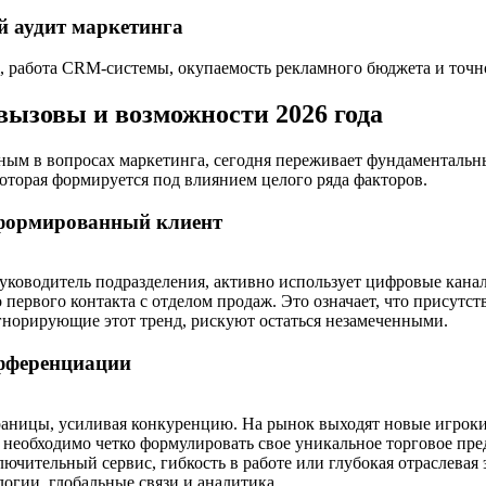
й аудит маркетинга
, работа CRM-системы, окупаемость рекламного бюджета и точн
вызовы и возможности 2026 года
м в вопросах маркетинга, сегодня переживает фундаментальны
оторая формируется под влиянием целого ряда факторов.
нформированный клиент
уководитель подразделения, активно использует цифровые кана
первого контакта с отделом продаж. Это означает, что присутст
гнорирующие этот тренд, рискуют остаться незамеченными.
ифференциации
границы, усиливая конкуренцию. На рынок выходят новые игро
о необходимо
четко формулировать свое уникальное торговое пр
ючительный сервис, гибкость в работе или глубокая отраслевая 