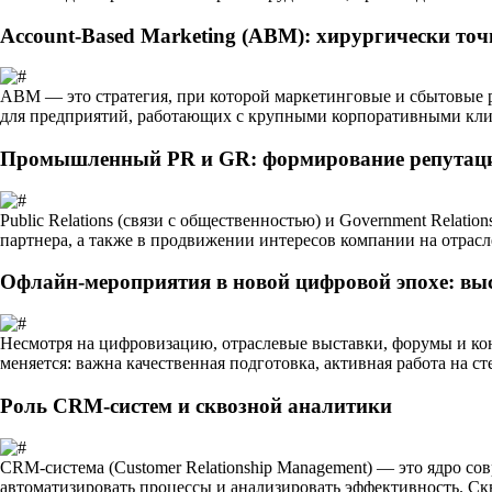
Account-Based Marketing (ABM): хирургически то
ABM — это стратегия, при которой маркетинговые и сбытовые
для предприятий, работающих с крупными корпоративными клие
Промышленный PR и GR: формирование репутации
Public Relations (связи с общественностью) и Government Rela
партнера, а также в продвижении интересов компании на отрасл
Офлайн-мероприятия в новой цифровой эпохе: вы
Несмотря на цифровизацию, отраслевые выставки, форумы и к
меняется: важна качественная подготовка, активная работа на 
Роль CRM-систем и сквозной аналитики
CRM-система (Customer Relationship Management) — это ядро со
автоматизировать процессы и анализировать эффективность. Скв