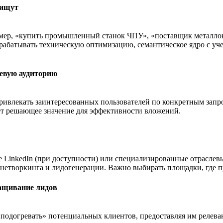
 ищут
мер, «купить промышленный станок ЧПУ», «поставщик металлок
рабатывать техническую оптимизацию, семантическое ядро с уч
левую аудиторию
ривлекать заинтересованных пользователей по конкретным запр
еет решающее значение для эффективности вложений.
 LinkedIn (при доступности) или специализированные отрасле
 нетворкинга и лидогенерации
. Важно выбирать площадки, где п
ращивание лидов
 «подогревать» потенциальных клиентов, предоставляя им реле