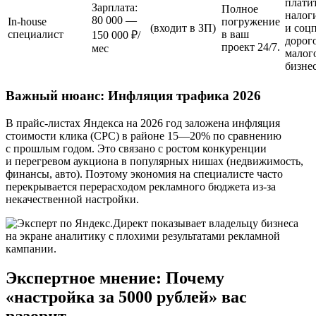
плати
Зарплата:
Полное
налог
80 000 —
In‑house
погружение
(входит в ЗП)
и соцп
специалист
в ваш
150 000 ₽/
дорог
проект 24/7.
мес
малог
бизнес
Важный нюанс: Инфляция трафика 2026
В прайс‑листах Яндекса на 2026 год заложена инфляция
стоимости клика (CPC) в районе
15—20%
по сравнению
с прошлым годом. Это связано с ростом конкуренции
и перегревом аукциона в популярных нишах (недвижимость,
финансы, авто). Поэтому экономия на специалисте часто
перекрывается перерасходом рекламного бюджета из-за
некачественной настройки.
Экспертное мнение: Почему
«настройка за 5000 рублей» вас