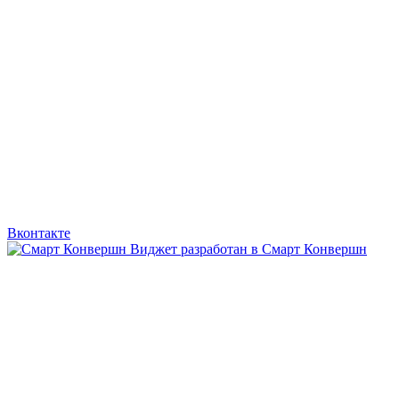
Вконтакте
Виджет разработан в Смарт Конвершн