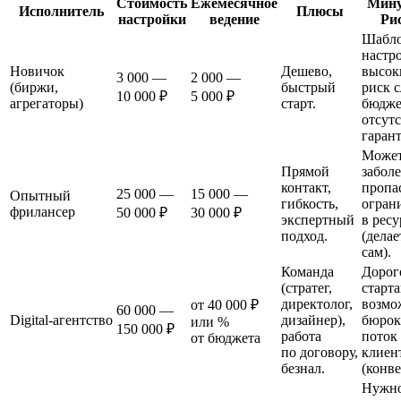
Стоимость
Ежемесячное
Мину
Исполнитель
Плюсы
настройки
ведение
Ри
Шабло
настр
Новичок
Дешево,
высок
3 000 —
2 000 —
(биржи,
быстрый
риск 
10 000 ₽
5 000 ₽
агрегаторы)
старт.
бюдже
отсут
гаран
Може
Прямой
заболе
контакт,
пропас
25 000 —
15 000 —
Опытный
гибкость,
огран
фрилансер
50 000 ₽
30 000 ₽
экспертный
в ресу
подход.
(делае
сам).
Команда
Дорог
(стратег,
старта
директолог,
возмо
от 40 000 ₽
60 000 —
Digital‑агентство
дизайнер),
бюрок
или %
150 000 ₽
работа
поток
от бюджета
по договору,
клиен
безнал.
(конве
Нужн