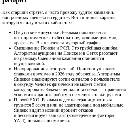
разорит
Как старший стратег, я часто провожу аудиты кампаний,
настроенных «дешево и сердито». Вот типичная картина,
которую я вижу в таких кабинетах:
Отсутствие минусовки. Реклама показывается
по запросам «скачать бесплатно», «своими руками»,
«реферат». Вы платите за мусорный трафик.
Смешивание Поиска и РСЯ. Это грубейшая ошибка.
Алгоритмы аукциона на Поиске и в Сетях работают
по‑разному. Смешанная кампания становится
неуправляемой.
Игнорирование автостратегий. Попытки управлять
ставками вручную в 2026 году обречены. Алгоритмы
Яндекса анализируют сотни сигналов о пользователе
в секунду. Человек физически не может с этим
конкурировать. Задача специалиста сейчас —
правильно
«скормить» данные роботу
, а не менять ставки руками.
Плохой SXO. Реклама ведет на страницу, которая
грузится 5 секунд или не адаптирована под мобильные.
Яндекс видит высокий процент отказов
и пессимизирует ваш сайт (коммерческие факторы
YATI), повышая цену клика.