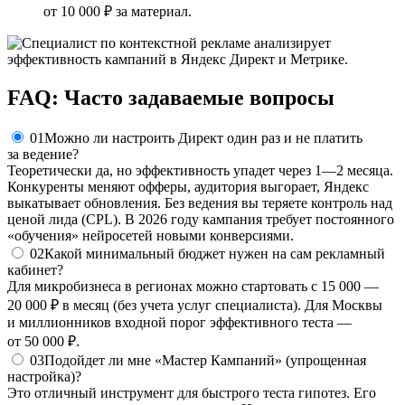
от
10 000 ₽
за материал.
FAQ: Часто задаваемые вопросы
01
Можно ли настроить Директ один раз и не платить
за ведение?
Теоретически да, но эффективность упадет через 1—2 месяца.
Конкуренты меняют офферы, аудитория выгорает, Яндекс
выкатывает обновления. Без ведения вы теряете контроль над
ценой лида (CPL). В 2026 году кампания требует постоянного
«обучения» нейросетей новыми конверсиями.
02
Какой минимальный бюджет нужен на сам рекламный
кабинет?
Для микробизнеса в регионах можно стартовать с
15 000 —
20 000 ₽
в месяц (без учета услуг специалиста). Для Москвы
и миллионников входной порог эффективного теста —
от
50 000 ₽
.
03
Подойдет ли мне «Мастер Кампаний» (упрощенная
настройка)?
Это отличный инструмент для быстрого теста гипотез. Его